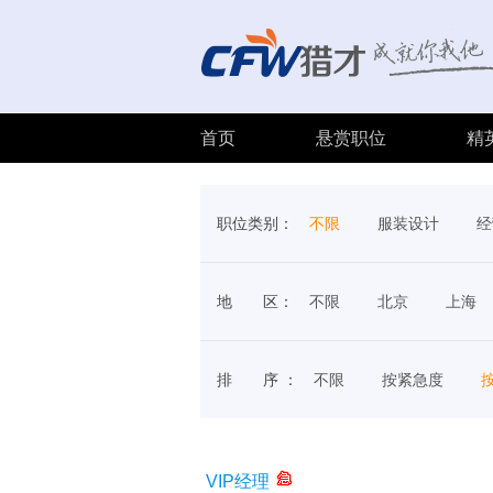
首页
悬赏职位
精
职位类别：
不限
服装设计
经
地 区：
不限
北京
上海
排 序 ：
不限
按紧急度
VIP经理