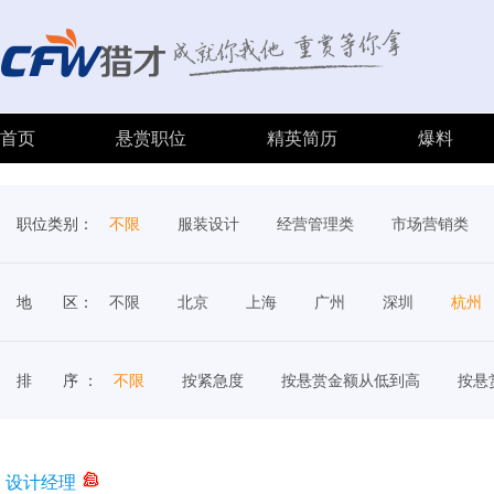
首页
悬赏职位
精英简历
爆料
职位类别：
不限
服装设计
经营管理类
市场营销类
地 区：
不限
北京
上海
广州
深圳
杭州
排 序 ：
不限
按紧急度
按悬赏金额从低到高
按悬
设计经理