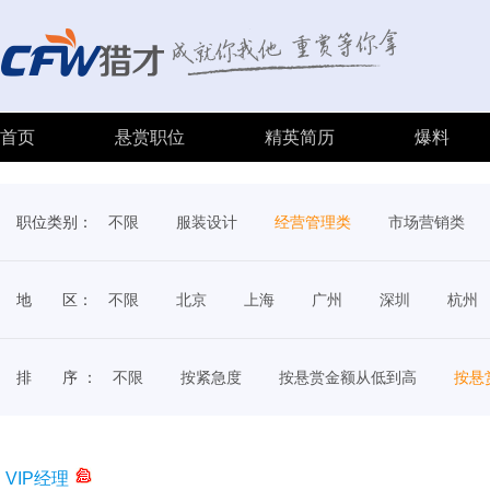
首页
悬赏职位
精英简历
爆料
职位类别：
不限
服装设计
经营管理类
市场营销类
地 区：
不限
北京
上海
广州
深圳
杭州
排 序 ：
不限
按紧急度
按悬赏金额从低到高
按悬
VIP经理