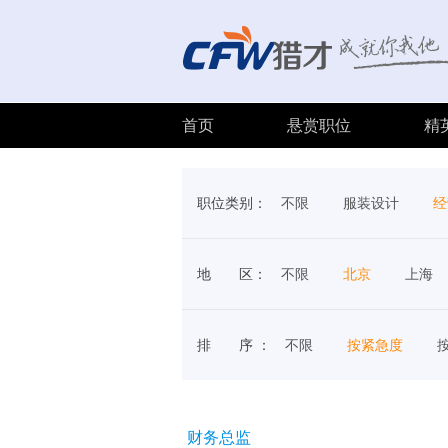
首页
悬赏职位
精
职位类别：
不限
服装设计
经
地 区：
不限
北京
上海
排 序 ：
不限
按紧急度
财务总监