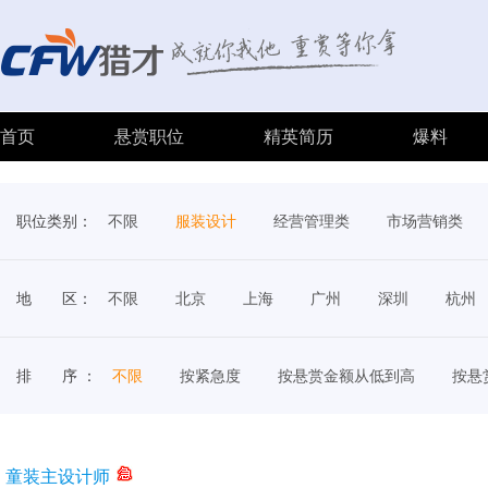
首页
悬赏职位
精英简历
爆料
职位类别：
不限
服装设计
经营管理类
市场营销类
地 区：
不限
北京
上海
广州
深圳
杭州
排 序 ：
不限
按紧急度
按悬赏金额从低到高
按悬
童装主设计师