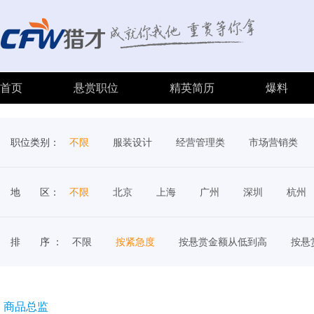
首页
悬赏职位
精英简历
爆料
职位类别：
不限
服装设计
经营管理类
市场营销类
地 区：
不限
北京
上海
广州
深圳
杭州
排 序 ：
不限
按紧急度
按悬赏金额从低到高
按悬
商品总监