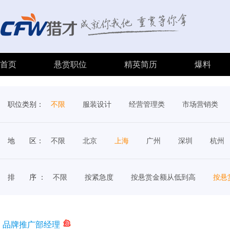
首页
悬赏职位
精英简历
爆料
职位类别：
不限
服装设计
经营管理类
市场营销类
地 区：
不限
北京
上海
广州
深圳
杭州
排 序 ：
不限
按紧急度
按悬赏金额从低到高
按悬
品牌推广部经理