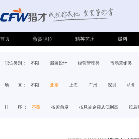
首页
悬赏职位
精英简历
爆料
职位类别：
不限
服装设计
经营管理类
市场营销类
地 区：
不限
北京
上海
广州
深圳
杭州
排 序 ：
不限
按紧急度
按悬赏金额从低到高
按悬