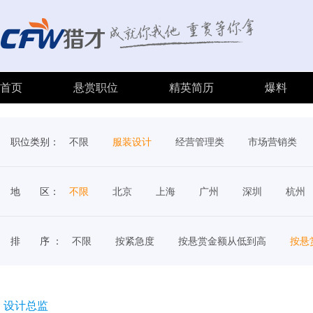
首页
悬赏职位
精英简历
爆料
职位类别：
不限
服装设计
经营管理类
市场营销类
地 区：
不限
北京
上海
广州
深圳
杭州
排 序 ：
不限
按紧急度
按悬赏金额从低到高
按悬
设计总监